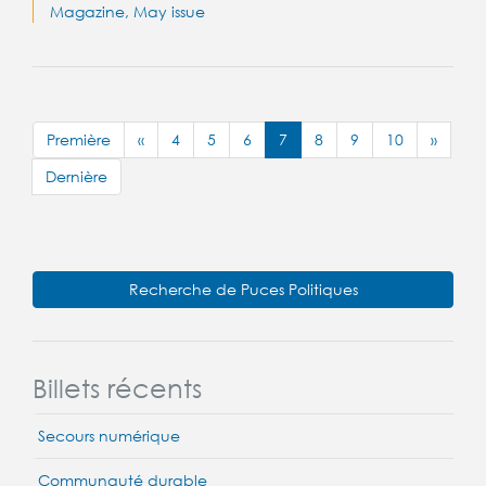
Magazine, May issue
Première
«
4
5
6
7
8
9
10
»
Dernière
Recherche de Puces Politiques
Billets récents
Secours numérique
Communauté durable