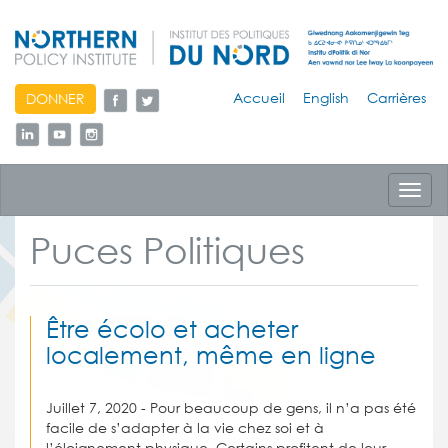
skip
Accueil
English
Carrières
DONNER
to
content
Toggl
navig
Puces Politiques
Être écolo et acheter
localement, même en ligne
Juillet 7, 2020 - Pour beaucoup de gens, il n’a pas été
facile de s’adapter à la vie chez soi et à
l’éloignement physique. Certains profitent de leur