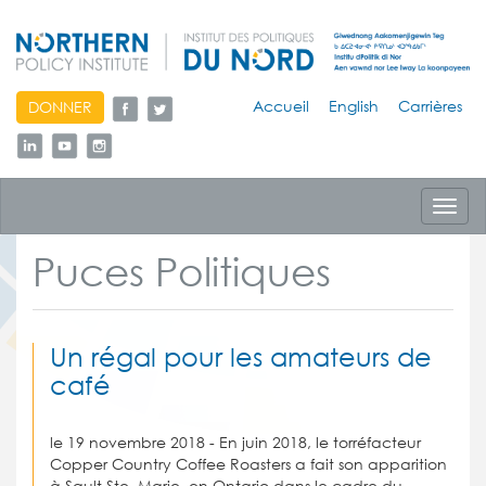
skip
Accueil
English
Carrières
DONNER
to
content
Toggl
navig
Puces Politiques
Un régal pour les amateurs de
café
le 19 novembre
2018 - En juin 2018, le torréfacteur
Copper Country Coffee Roasters a fait son apparition
à Sault Ste. Marie, en Ontario dans le cadre du