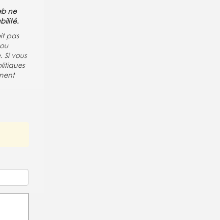
Web ne
ilité.
it pas
 ou
 Si vous
litiques
nent