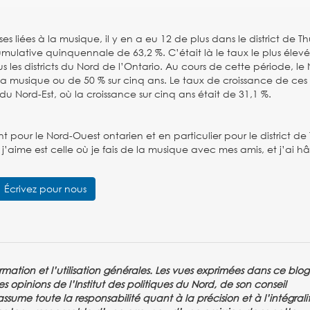
 liées à la musique, il y en a eu 12 de plus dans le district de T
mulative quinquennale de 63,2 %. C’était là le taux le plus élev
ous les districts du Nord de l’Ontario. Au cours de cette période, le
la musique ou de 50 % sur cinq ans. Le taux de croissance de ces
du Nord-Est, où la croissance sur cinq ans était de 31,1 %.
t pour le Nord-Ouest ontarien et en particulier pour le district d
e j’aime est celle où je fais de la musique avec mes amis, et j’ai h
Écrivez pour nous
rmation et l’utilisation générales. Les vues exprimées dans ce blo
s opinions de l’Institut des politiques du Nord, de son conseil
sume toute la responsabilité quant à la précision et à l’intégrali