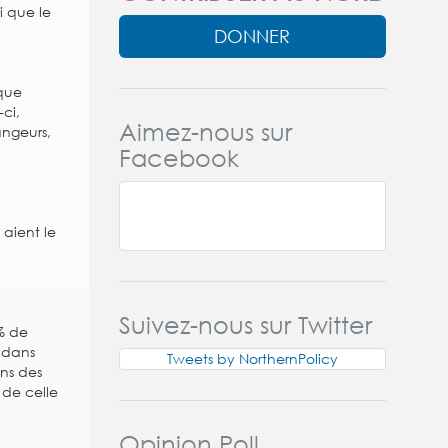
i que le
DONNER
que
ci,
Aimez-nous sur
angeurs,
Facebook
 aient le
Suivez-nous sur Twitter
 % de
 dans
Tweets by NorthernPolicy
ans des
 de celle
Opinion Poll