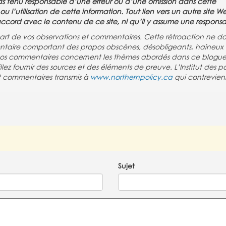
 pas tenu responsable d’une erreur ou d’une omission dans cette
 l’utilisation de cette information. Tout lien vers un autre site 
d’accord avec le contenu de ce site, ni qu’il y assume une responsab
re part de vos observations et commentaires. Cette rétroaction ne do
taire comportant des propos obscènes, désobligeants, haineux
 vos commentaires concernent les thèmes abordés dans ce blogue.
z fournir des sources et des éléments de preuve. L’Institut des po
 et commentaires transmis à
www.northernpolicy.ca
qui contrevien
Sujet