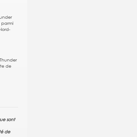
hunder
é parmi
 Nord-
e Thunder
âte de
gue sont
té de