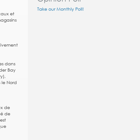
Take our Monthly Poll!
caux et
magasins
ativement
d
ses dans
nder Bay
y),
s le Nord
ux de
té de
est
que