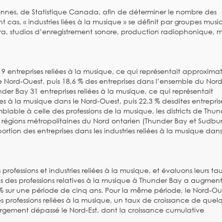
nnes, de Statistique Canada, afin de déterminer le nombre des
 cas, « industries liées à la musique » se définit par groupes musi
ra, studios d’enregistrement sonore, production radiophonique, 
y 19 entreprises reliées à la musique, ce qui représentait approxim
e Nord-Ouest, puis 18,6 % des entreprises dans l’ensemble du Nor
hunder Bay 31 entreprises reliées à la musique, ce qui représentait
es à la musique dans le Nord-Ouest, puis 22,3 % desdites entrepri
lable à celle des professions de la musique, les districts de Thu
 régions métropolitaines du Nord ontarien (Thunder Bay et Sudbur
rtion des entreprises dans les industries reliées à la musique dan
rofessions et industries reliées à la musique, et évaluons leurs ta
des professions relatives à la musique à Thunder Bay a augmen
 sur une période de cinq ans. Pour la même période, le Nord-Ou
 professions reliées à la musique, un taux de croissance de quel
largement dépassé le Nord-Est, dont la croissance cumulative