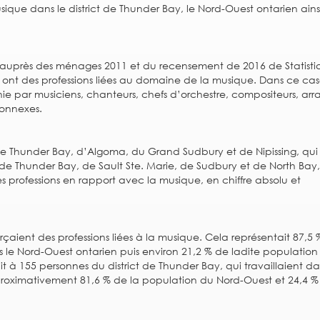
usique dans le district de Thunder Bay, le Nord-Ouest ontarien ains
uprès des ménages 2011 et du recensement de 2016 de Statisti
ont des professions liées au domaine de la musique. Dans ce cas-
finie par musiciens, chanteurs, chefs d’orchestre, compositeurs, arr
connexes.
s de Thunder Bay, d’Algoma, du Grand Sudbury et de Nipissing, qui
 de Thunder Bay, de Sault Ste. Marie, de Sudbury et de North Bay,
s professions en rapport avec la musique, en chiffre absolu et
çaient des professions liées à la musique. Cela représentait 87,5
 le Nord-Ouest ontarien puis environ 21,2 % de ladite population
t à 155 personnes du district de Thunder Bay, qui travaillaient d
pproximativement 81,6 % de la population du Nord-Ouest et 24,4 %