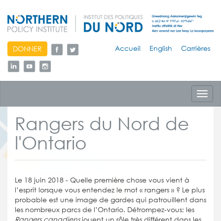
skip
Accueil
English
Carrières
DONNER
to
content
Toggl
navig
Rangers du Nord de
l'Ontario
Le 18 juin 2018 -
Quelle première chose vous vient à
l’esprit lorsque vous entendez le mot « rangers » ? Le plus
probable est une image de gardes qui patrouillent dans
les nombreux parcs de l’Ontario. Détrompez-vous; les
Rangers canadiens
jouent un rôle très différent dans les