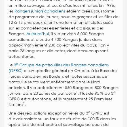
en milieu sauvage, et ce, à d’autres militaires. En 1996,
les
Rangers juniors canadiens
étaient créés, sous forme
de programme de jeunes, pour les garçons et les filles de
12 à 18 ans; ceux-ci ont une formation officielles axée
sur les compétences essentielles et classiques des
Rangers.
Aujourd’hui
, il y a environ 5 000 Rangers
canadiens et plus de 4 400 Rangers juniors dans
approximativement 200 collectivités du pays; l’on y
parle 26 langues et dialectes, dont beaucoup sont
autochtones.
e
L
e
3
Groupe de patrouilles des Rangers canadiens
(GPRC)
a son quartier général en Ontario, à la Base des
Forces canadiennes Borden, et toutes ses zones de
patrouille se trouvent entièrement dans le Nord
ontarien. Il y a actuellement 560 Rangers et 800 Rangers
1
e
juniors, dans 20 zones de patrouille
. Plus de 95 % du 3
GPRC est autochtone, et ils représentent 25 Premières
1
Nations
.
e
Une des réalisations exceptionnelles du 3
GPRC est
d’avoir maintenu un taux de réussite de 100 % dans les
opérations de recherche et sauvetage au cours de