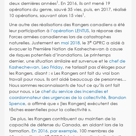
1
deux dernières années
. En 2016, ils ont mené 19
opérations du genre, sauvé 35 vies, puis, en 2017, réalisé
1
10 opérations, sauvant alors 15 vies
.
Une autre des réalisations des Rangers canadiens a été
leur participation à
l’opération LENTUS
, la réponse des
Forces armées canadiennes lors de catastrophes
e
naturelles. Justement en
mai 2018
, le 3
GPRC a aidé à
évacuer la Première Nation de Kashechewan à cause
de risques potentiels d’inondations. Le printemps
dernier, une situation similaire est survenue et le
chef de
Kashechewan, Leo Friday
, ne tarissait pas d'éloges pour
les Rangers, disant : « Les Rangers ont fait du vrai bon
travail pour nous. Ils ont aidé beaucoup de personnes…
Nous sommes reconnaissants de tout ce qu’ils ont fait
pour nous. » Le
chef du service des incendies et
coordonnateur des urgences de la collectivité, Brandon
Spence
, a affirmé que « [les Rangers] exécutent des
tâches essentielles pour la collectivité ».
De plus, les Rangers contribuent au maintien de la
capacité de défense du Canada, en aidant lors de la
formation.
En 2016, par exemple
, 100 membres de
e