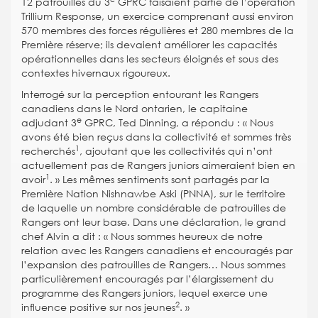
12 patrouilles du 3
GPRC faisaient partie de l’opération
Trillium Response, un exercice comprenant aussi environ
570 membres des forces régulières et 280 membres de la
Première réserve; ils devaient améliorer les capacités
opérationnelles dans les secteurs éloignés et sous des
contextes hivernaux rigoureux.
Interrogé sur la perception entourant les Rangers
canadiens dans le Nord ontarien, le capitaine
e
adjudant 3
GPRC, Ted Dinning, a répondu : « Nous
avons été bien reçus dans la collectivité et sommes très
1
recherchés
, ajoutant que les collectivités qui n’ont
actuellement pas de Rangers juniors aimeraient bien en
1
avoir
. » Les mêmes sentiments sont partagés par la
Première Nation Nishnawbe Aski (PNNA), sur le territoire
de laquelle un nombre considérable de patrouilles de
Rangers ont leur base. Dans une déclaration, le grand
chef Alvin a dit : « Nous sommes heureux de notre
relation avec les Rangers canadiens et encouragés par
l’expansion des patrouilles de Rangers… Nous sommes
particulièrement encouragés par l’élargissement du
programme des Rangers juniors, lequel exerce une
2
influence positive sur nos jeunes
. »