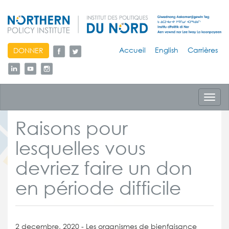
skip
Accueil
English
Carrières
DONNER
to
content
Toggl
navig
Raisons pour
lesquelles vous
devriez faire un don
en période difficile
2 decembre, 2020 - Les organismes de bienfaisance