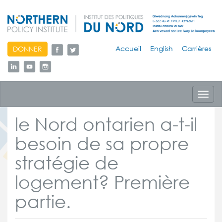
skip
Accueil
English
Carrières
DONNER
to
content
Toggl
navig
le Nord ontarien a-t-il
besoin de sa propre
stratégie de
logement? Première
partie.