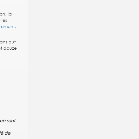
on, la
 les
drement,
sans but
et douze
gue sont
té de