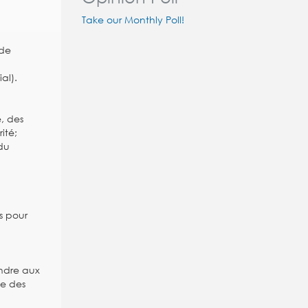
Take our Monthly Poll!
 de
al).
, des
ité;
du
s pour
ndre aux
ge des