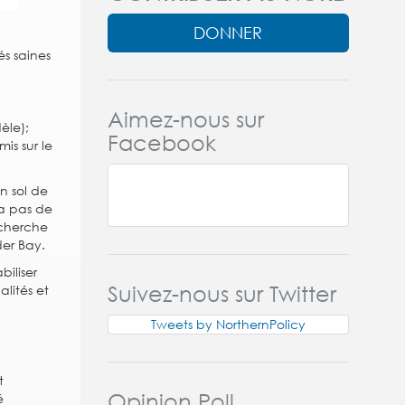
DONNER
és saines
Aimez-nous sur
èle);
Facebook
is sur le
on sol de
y a pas de
echerche
der Bay.
biliser
Suivez-nous sur Twitter
alités et
Tweets by NorthernPolicy
t
Opinion Poll
é