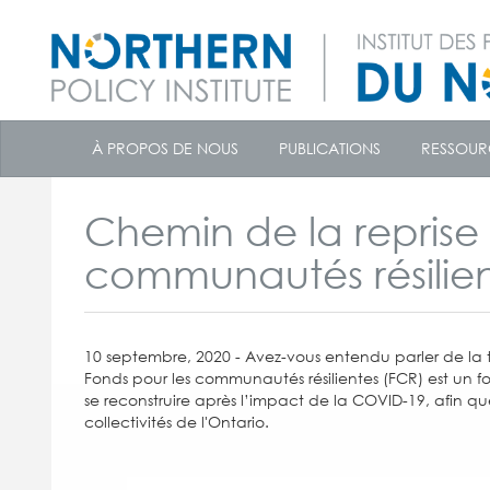
skip
to
À PROPOS DE NOUS
PUBLICATIONS
RESSOUR
content
Chemin de la reprise 
communautés résilien
10 septembre, 2020 - Avez-vous entendu parler de la 
Fonds pour les communautés résilientes (FCR) est un fon
se reconstruire après l’impact de la COVID-19, afin q
collectivités de l'Ontario.