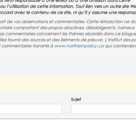
 pas tenu responsable d’une erreur ou d’une omission dans cette
 l’utilisation de cette information. Tout lien vers un autre site 
d’accord avec le contenu de ce site, ni qu’il y assume une responsab
re part de vos observations et commentaires. Cette rétroaction ne do
taire comportant des propos obscènes, désobligeants, haineux
 vos commentaires concernent les thèmes abordés dans ce blogue.
z fournir des sources et des éléments de preuve. L’Institut des po
 et commentaires transmis à
www.northernpolicy.ca
qui contrevien
Sujet