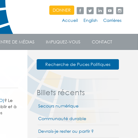
DONNER
Accueil
English
Carrières
NTRE DE MÉDIAS
IMPLIQUEZ-VOUS
CONTACT
Recherche de Puces Politiques
Billets récents
TO)
? Le
Secours numérique
blir et à
es
Communauté durable
Devrais-je rester ou partir ?