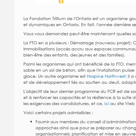
La Fondation Trillium de l'Ontario est un organisme gou
et dynamiques en Ontario. En fait, l'année dernière se
Vous vous demandez peut-être maintenant quelles sort
La FTO en a plusieurs : Démarrage (nouveau projet);
Immobilisations (accès accru aux espaces communautai
bien-être des enfants, des jeunes et des familles).
Parmi les organismes qui ont bénéficié de la FTO, me
sable en un sol de béton, afin que l'installation puisse s
glace. Un autre organisme est
Hospice Northwest
; il
et de développement liés au soutien au deuil, adapté
L'objectif de leur dernier programme du FCR est de sout
et à renforcer les capacités et la résilience à la suite
les exigences des candidatures, et ce,
ici
au site Web d
Voici certains projets admissibles :
Fournir aux membres du conseil d'administratio
approches ainsi que pour se préparer au change
organisationnels; planification et mise en œuvr