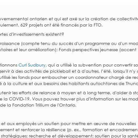
vernemental ontarien et qui est axé sur la création de collectivit
ulement, 629 projets ont été financés par la FTO.
es d'investissements existent?
 Croissance (compte tenu du succès d'un programme ou d'un mod
res et leur amélioration); Fonds perspectives jeunesse (accent m
ntionnons
Curl Sudbury
, qui a utilisé la subvention pour convertir s
ervir à des activités de pickleball et à d'autres, l’été, lorsqu'il n'
 a utilisé les fonds pour embaucher un coordonnateur chargé de r
 à la culture et aux besoins des habitants autochtones de Thun
enir les efforts de relance à moyen et à long terme, d'aider à sta
 de la COVID-19. Vous pouvez trouver plus d'information sur les mod
e la Fondation Trillium de l'Ontario.
n et aux employés un soutien pour mettre en œuvre de nouvelles
ment et renforcer la résilience (p. ex., formation et encadremen
e stratégiques; recherche et développement; soutien pour la sant