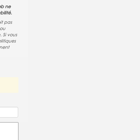
Web ne
ilité.
it pas
 ou
 Si vous
litiques
nent