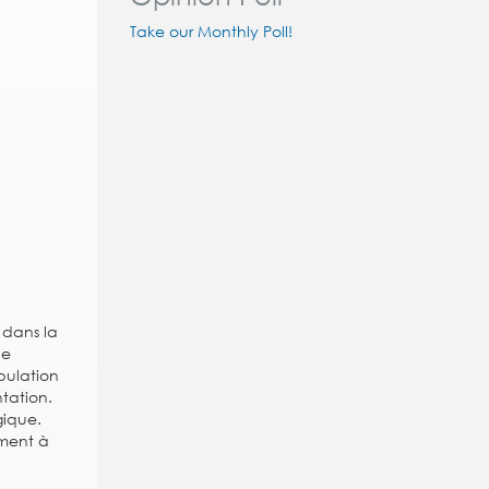
Take our Monthly Poll!
 dans la
de
pulation
ntation.
gique.
ement à