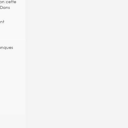
lon cette
 Dans
ent
banques