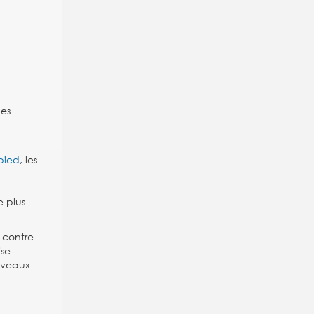
ues
 pied
, les
 plus
 contre
ise
uveaux