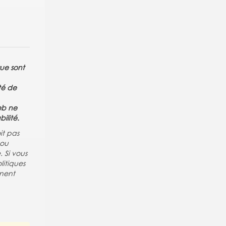
gue sont
té de
Web ne
ilité.
it pas
 ou
 Si vous
litiques
nent