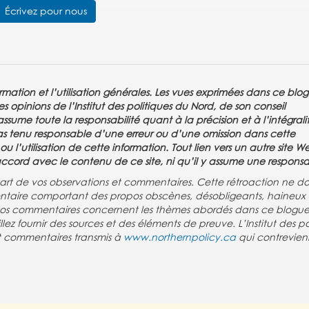
Écrivez pour nous
rmation et l’utilisation générales. Les vues exprimées dans ce blo
s opinions de l’Institut des politiques du Nord, de son conseil
sume toute la responsabilité quant à la précision et à l’intégrali
 pas tenu responsable d’une erreur ou d’une omission dans cette
 l’utilisation de cette information. Tout lien vers un autre site 
d’accord avec le contenu de ce site, ni qu’il y assume une responsab
re part de vos observations et commentaires. Cette rétroaction ne do
taire comportant des propos obscènes, désobligeants, haineux
 vos commentaires concernent les thèmes abordés dans ce blogue.
z fournir des sources et des éléments de preuve. L’Institut des po
 et commentaires transmis à
www.northernpolicy.ca
qui contrevien