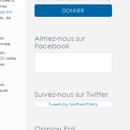
située à
ines
DONNER
op Inn
le, de
Aimez-nous sur
la
Facebook
année.
 du
000
visites
les
ues
ques
Suivez-nous sur Twitter
Tweets by NorthernPolicy
Opinion Poll