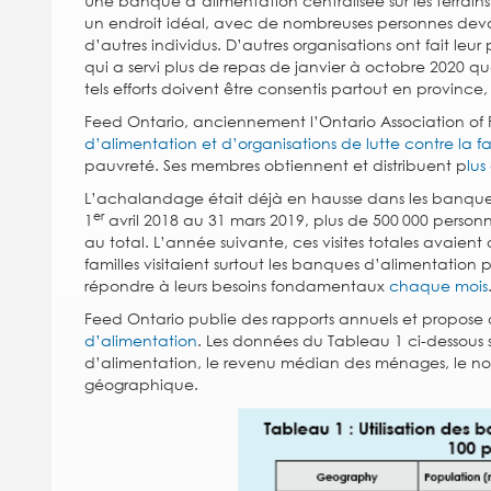
Une banque d’alimentation centralisée sur les terrain
un endroit idéal, avec de nombreuses personnes de
d’autres individus. D’autres organisations ont fait le
qui a servi plus de repas de janvier à octobre 2020 
tels efforts doivent être consentis partout en provinc
Feed Ontario, anciennement l’Ontario Association of 
d’alimentation et d’organisations de lutte contre la f
pauvreté. Ses membres obtiennent et distribuent p
lus
L’achalandage était déjà en hausse dans les banque
er
1
avril 2018 au 31 mars 2019, plus de 500 000 person
au total. L’année suivante, ces visites totales avaient 
familles visitaient surtout les banques d’alimentation 
répondre à leurs besoins fondamentaux
chaque mois
Feed Ontario publie des rapports annuels et propose
d’alimentation
. Les données du Tableau 1 ci-dessous s
d’alimentation, le revenu médian des ménages, le nom
géographique.