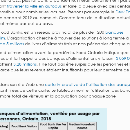
s de la CLE, plus tôt dans la pandémie, n’était certainement pas 
vant
traverser la ville en autobus
et faire la queue avec des centa
ur possible pour combler les lacunes. Prenons par exemple le
Dew Dr
que pendant 2019 au complet. Compte tenu de la situation actuel
e, et même partout au pays.
Food Banks, est un réseau provincial de plus de 1200
banques
aim
. L’organisation cherche à trouver des solutions à long terme à 
 de 5 millions
de livres d’aliments frais et non périssables chaque 
s d’alimentation avant la pandémie. Feed Ontario indique que
nes ont fait appel à des banques d’alimentation, y faisant
3 059 
atteint
3,28 millions
. Il ne faut pas être surpris que les personnes et 
parce que leurs revenus étaient insuffisants pour leur permettre de
.
 dans son site Web une
carte interactive de l’utilisation des banq
ont tirées de cette carte. Le tableau montre l’utilisation des ban
bre total de visiteurs et la population pour chaque zone