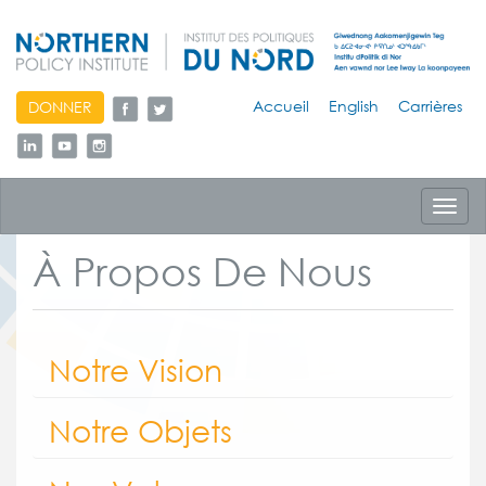
skip
Accueil
English
Carrières
DONNER
to
content
Toggl
navig
À Propos De Nous
Section:
Notre Vision
Section:
Notre Objets