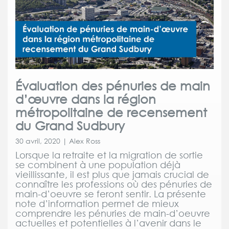
Évaluation des pénuries de main
d’œuvre dans la région
métropolitaine de recensement
du Grand Sudbury
30 avril, 2020 | Alex Ross
Lorsque la retraite et la migration de sortie
se combinent à une population déjà
vieillissante, il est plus que jamais crucial de
connaître les professions où des pénuries de
main-d’oeuvre se feront sentir. La présente
note d’information permet de mieux
comprendre les pénuries de main-d’oeuvre
actuelles et potentielles à l’avenir dans le