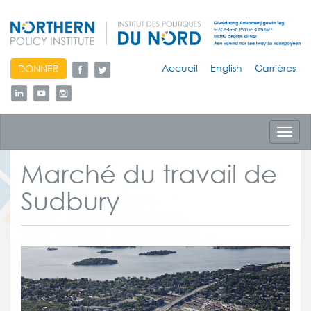
skip
Accueil
English
Carrières
DONNER
to
content
Toggl
navig
Marché du travail de
Sudbury