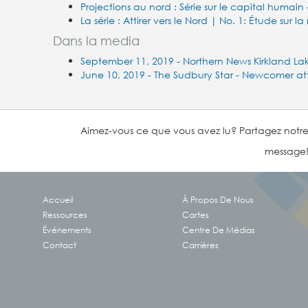
Projections au nord : Série sur le capital humain 
La série : Attirer vers le Nord | No. 1: Étude sur
Dans la media
September 11, 2019 - Northern News Kirkland Lak
June 10, 2019 - The Sudbury Star - Newcomer at
Aimez-vous ce que vous avez lu? Partagez notr
message
Accueil
À Propos De Nous
Ressources
Cartes
Événements
Centre De Médias
Contact
Carrières