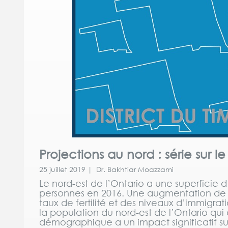
Projections au nord : série sur 
25 juillet 2019 | Dr. Bakhtiar Moazzami
Le nord-est de l’Ontario a une superficie 
personnes en 2016. Une augmentation de la
taux de fertilité et des niveaux d’immigrat
la population du nord-est de l’Ontario qui 
démographique a un impact significatif su