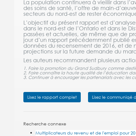
La population continuera à vieillir dans l’
des soins de santé, l’offre de main-d’œuvr
secteurs du nord-est de rester économiqu
L’objectif du présent rapport est d’analy
dans le nord-est de l’Ontario et dans le Di
passées et actuelles, de même que de proj
jour d’un rapport précédemment publié en 2
données du recensement de 2016, et de n
projections sur la future demande du march
Les auteurs recommandent plusieurs actions p
1. Faire la promotion du Grand Sudbury comme destin
2. Faire connaître la haute qualité de l’éducation d
3. Continuer à encourager les partenariats avec le
Lisez le rapport complet
Lisez le communiqé d
Recherche connexe
Multiplicateurs du revenu et de l'emploi pour 20