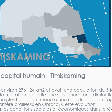
le capital humain - Timiskaming
d’environ 276 124 km2 et avait une population de 54
 migration de sortie chez les jeunes, une diminuti
ion plus faibles ont mené à une répartition selon l’
diffère d’ailleurs en Ontario. Cette évolution
r les conditions sociales et économiques dans la ré