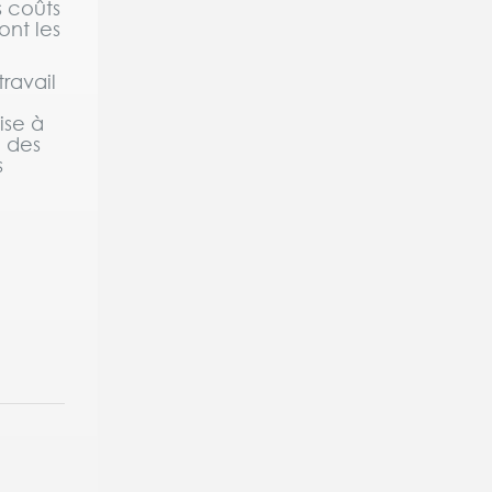
s coûts
ont les
ravail
ise à
e des
s