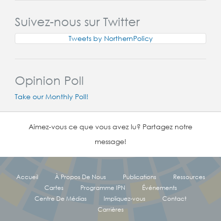
Suivez-nous sur Twitter
Tweets by NorthernPolicy
Opinion Poll
Take our Monthly Poll!
Aimez-vous ce que vous avez lu? Partagez notre
message!
Accueil
À Propos De Nous
Publications
Ressources
Cartes
Programme IPN
Événements
Centre De Médias
Impliquez-vous
Contact
Carrières