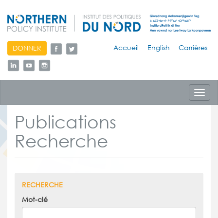
skip
Accueil
English
Carrières
DONNER
to
content
Toggl
navig
Publications
Recherche
RECHERCHE
Mot-clé