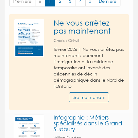
Première
«
1
2
3
4
»
Dernière
Ne vous arrêtez
pas maintenant
Charles Cirtwill
février 2026 | Ne vous arrêtez pas
maintenant : comment
l'immigration et la résidence
temporaire ont inversé des
décennies de déclin
démographique dans le Nord de
l'Ontario
Lire maintenant
Infographie : Métiers
spécialisés dans le Grand
Sudbury
William Dunstan