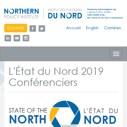
skip
Accueil
English
Carrières
DONNER
to
content
Toggl
navig
L'État du Nord 2019
Conférenciers