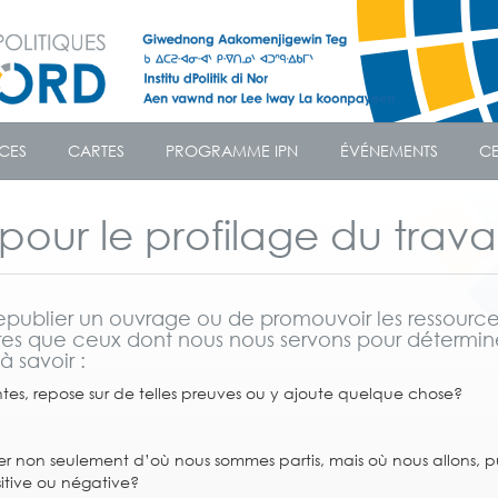
CES
CARTES
PROGRAMME IPN
ÉVÉNEMENTS
CE
pour le profilage du travai
 republier un ouvrage ou de promouvoir les ressourc
ères que ceux dont nous nous servons pour déterminer
 savoir :
ntes, repose sur de telles preuves ou y ajoute quelque chose?
er non seulement d’où nous sommes partis, mais où nous allons, pui
sitive ou négative?