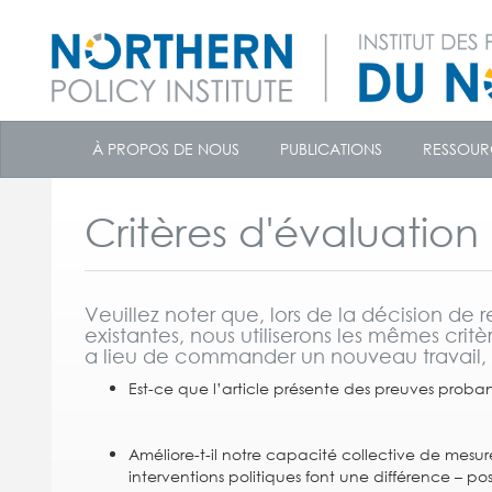
skip
to
À PROPOS DE NOUS
PUBLICATIONS
RESSOUR
content
Critères d'évaluation 
Veuillez noter que, lors de la décision de
existantes, nous utiliserons les mêmes crit
a lieu de commander un nouveau travail, à
Est-ce que l’article présente des preuves proba
Améliore-t-il notre capacité collective de mesur
interventions politiques font une différence – po