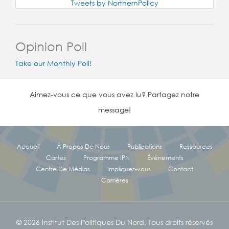
Tweets by NorthernPolicy
Opinion Poll
Take our Monthly Poll!
Aimez-vous ce que vous avez lu? Partagez notre
message!
Accueil
À Propos De Nous
Publications
Ressources
Cartes
Programme IPN
Événements
Centre De Médias
Impliquez-vous
Contact
Carrières
© 2026 Institut Des Politiques Du Nord, Tous droits réservés