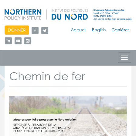
skip
Accueil
English
Carrières
DONNER
to
content
Toggl
navig
Chemin de fer