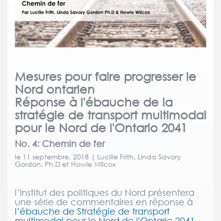
Mesures pour faire
progresser le
Nord ontarien
R
é
ponse à l'
é
bauche de la
strat
ég
ie de transport multimodal
pour le Nord de l'Ontario 2041
No. 4:
Chemin de fer
le 11 septembre, 2018 | Lucille Frith, Linda Savory
Gordon, Ph.D et Howie Wilcox
l’Institut des politiques du Nord présentera
une série de commentaires en réponse à
l’ébauche de Stratégie de transport
multimodal pour le Nord de l'Ontario 2041
.