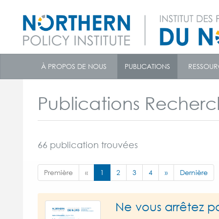
skip
to
À PROPOS DE NOUS
PUBLICATIONS
RESSOUR
content
Publications Recher
66 publication trouvées
Première
«
1
2
3
4
»
Dernière
Ne vous arrêtez p