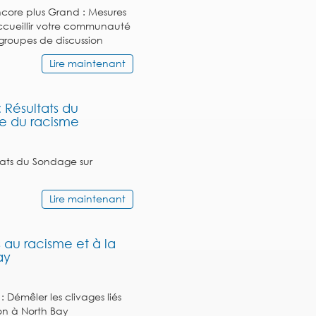
ncore plus Grand : Mesures
ccueillir votre communauté
groupes de discussion
Lire maintenant
 Résultats du
ce du racisme
tats du Sondage sur
Lire maintenant
s au racisme et à la
ay
 Démêler les clivages liés
ion à North Bay