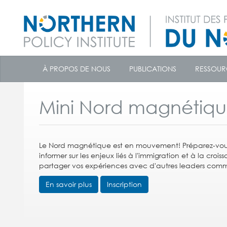
skip
to
À PROPOS DE NOUS
PUBLICATIONS
RESSOUR
content
Mini Nord magnétique
Le Nord magnétique est en mouvement! Préparez-vous
informer sur les enjeux liés à l'immigration et à la cr
partager vos expériences avec d'autres leaders com
En savoir plus
Inscription